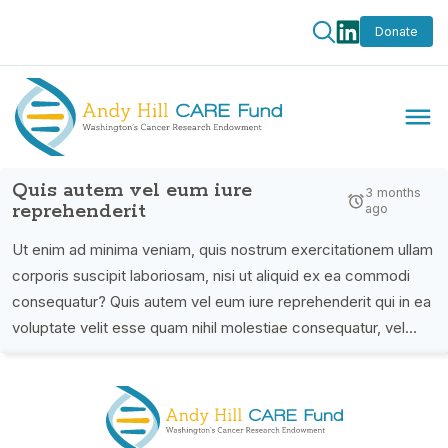
Donate
Quis autem vel eum iure
3 months
reprehenderit
ago
Ut enim ad minima veniam, quis nostrum exercitationem ullam
corporis suscipit laboriosam, nisi ut aliquid ex ea commodi
consequatur? Quis autem vel eum iure reprehenderit qui in ea
voluptate velit esse quam nihil molestiae consequatur, vel
illum qui dolorem eum fugiat quo voluptas nulla pariatur? At
vero eos et accusamus et iusto odio dignissimos ducimus qui
blanditiis praesentium voluptatum deleniti atque corrupti quos
dolores et quas molestias excepturi sint occaecati cupiditate